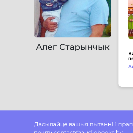
Алег Старынчык
К
п
А
Дасылайце вашыя пытанні і пра
пошту contact@audiobooks.by