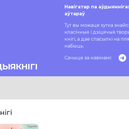
Навігатар па аўдыякніга
аўтараў
Тут вы можаце хутка знайсц
класічныя і дзіцячыя тво
кнігі, а дае спасылкі на п
набыць.
Сачыце за навінамі:
ДЫЯКНІГІ
нігі