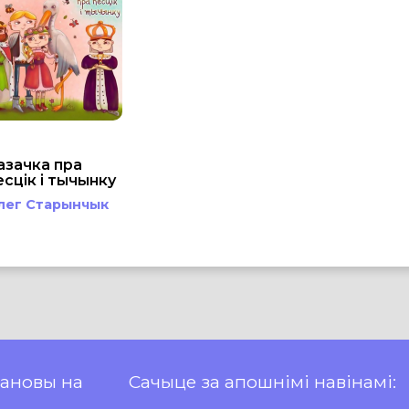
азачка пра
есцік і тычынку
лег Старынчык
пановы на
Сачыце за апошнімі навінамі: