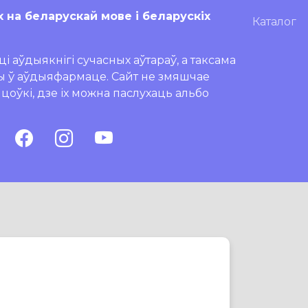
х на беларускай мове і беларускіх
Каталог
і аўдыякнігі сучасных аўтараў, а таксама
ры ў аўдыяфармаце. Сайт не змяшчае
ляцоўкі, дзе іх можна паслухаць альбо