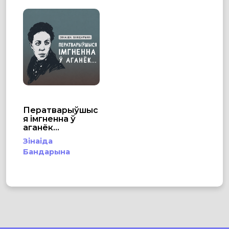
Ператварыўшыс
я імгненна ў
аганёк...
Зінаіда
Бандарына