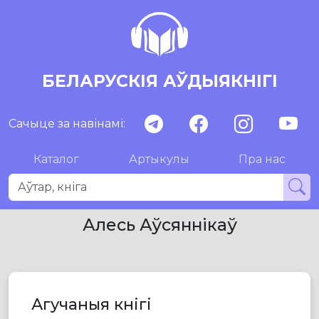
БЕЛАРУСКІЯ АЎДЫЯКНІГІ
Сачыце за навінамі:
Каталог
Артыкулы
Пра нас
Алесь Аўсяннікаў
Агучаныя кнігі