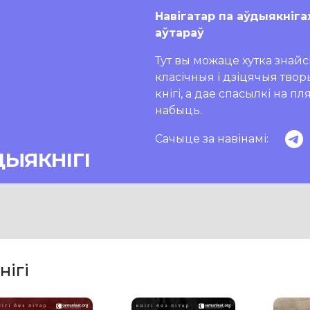
Навігатар па аўдыякніга
аўтараў
Тут вы можаце хутка знайсц
класічныя і дзіцячыя тво
кнігі, а дае спасылкі на п
набыць.
Сачыце за навінамі:
ДЫЯКНІГІ
нігі