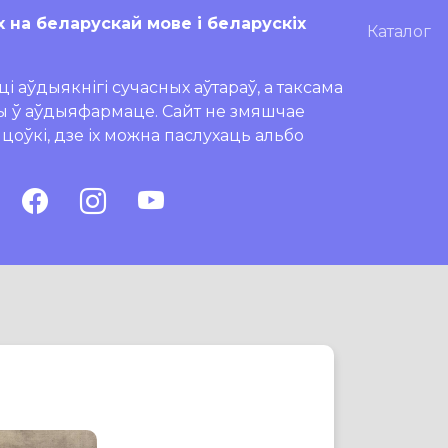
х на беларускай мове і беларускіх
Каталог
і аўдыякнігі сучасных аўтараў, а таксама
ры ў аўдыяфармаце. Сайт не змяшчае
ляцоўкі, дзе іх можна паслухаць альбо