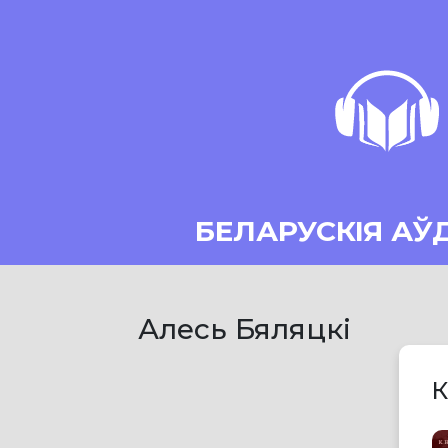
БЕЛАРУСКІЯ АЎ
Алесь Бяляцкі
К