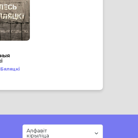
мныя
і
 Бяляцкі
Алфавіт