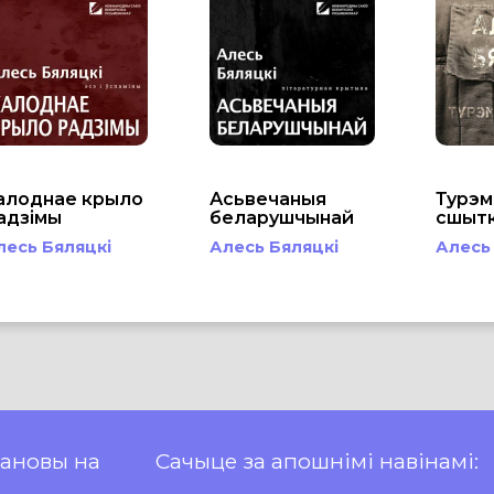
алоднае крыло
Асьвечаныя
Турэ
адзімы
беларушчынай
сшытк
лесь Бяляцкі
Алесь Бяляцкі
Алесь
пановы на
Сачыце за апошнімі навінамі: