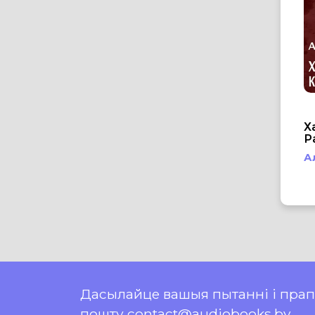
Х
Р
А
Дасылайце вашыя пытанні і пра
пошту contact@audiobooks.by