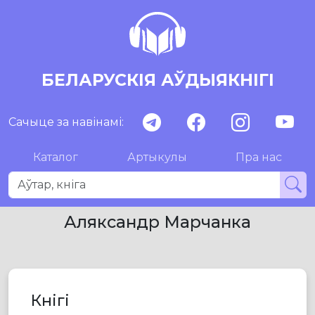
БЕЛАРУСКІЯ АЎДЫЯКНІГІ
Сачыце за навінамі:
Каталог
Артыкулы
Пра нас
Аляксандр Марчанка
Кнігі