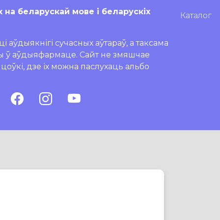
х на беларускай мове і беларускіх
Каталог
і аўдыякнігі сучасных аўтараў, а таксама
ры ў аўдыяфармаце. Сайт не змяшчае
ляцоўкі, дзе іх можна паслухаць альбо