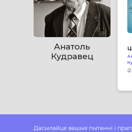
А
Анатоль
Ц
Кудравец
А
К
(2
Дасылайце вашыя пытанні і пра