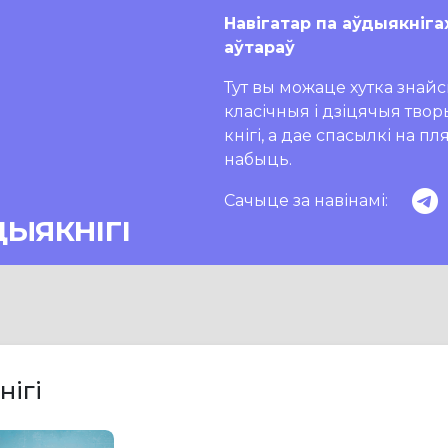
Навігатар па аўдыякніга
аўтараў
Тут вы можаце хутка знайсц
класічныя і дзіцячыя тво
кнігі, а дае спасылкі на п
набыць.
Сачыце за навінамі:
ДЫЯКНІГІ
нігі