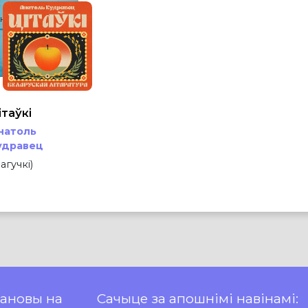
натоль Кудравец
ЦІТАЎКІ
ітаўкі
натоль
удравец
 агучкі)
пановы на
Сачыце за апошнімі навінамі: