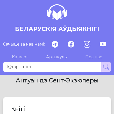
БЕЛАРУСКІЯ АЎДЫЯКНІГІ
Сачыце за навінамі:
Каталог
Артыкулы
Пра нас
Антуан дэ Сент-Экзюперы
Кнігі