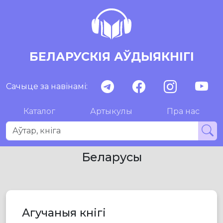
БЕЛАРУСКІЯ АЎДЫЯКНІГІ
Сачыце за навінамі:
Каталог
Артыкулы
Пра нас
Беларусы
Агучаныя кнігі