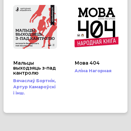
Мальцы
Мова 404
выходзяць з-пад
Аліна Нагорная
кантролю
Вячаслаў Бортнік,
Артур Камароўскі
і інш.