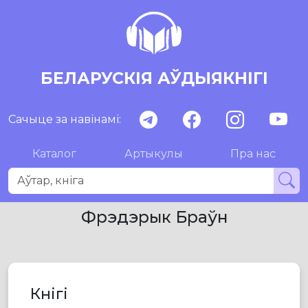
БЕЛАРУСКІЯ АЎДЫЯКНІГІ
Сачыце за навінамі:
Каталог
Артыкулы
Пра нас
Фрэдэрык Браўн
Кнігі