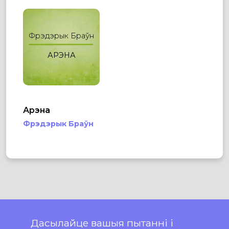
Фрэдэрык Браўн
АРЭНА
Арэна
Фрэдэрык Браўн
Дасылайце вашыя пытанні і