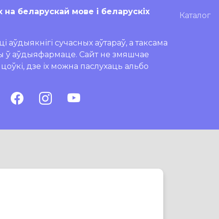
х на беларускай мове і беларускіх
Каталог
і аўдыякнігі сучасных аўтараў, а таксама
ры ў аўдыяфармаце. Сайт не змяшчае
ляцоўкі, дзе іх можна паслухаць альбо