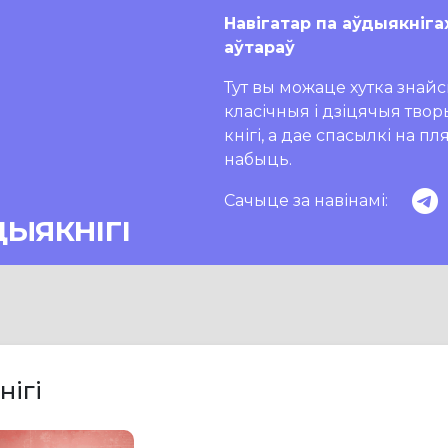
Навігатар па аўдыякніга
аўтараў
Тут вы можаце хутка знайсц
класічныя і дзіцячыя тво
кнігі, а дае спасылкі на п
набыць.
Сачыце за навінамі:
ДЫЯКНІГІ
нігі