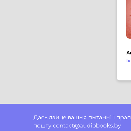
А
І
Дасылайце вашыя пытанні і пра
пошту contact@audiobooks.by