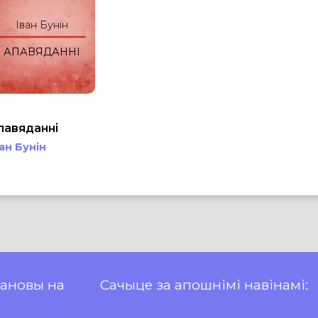
Іван Бунін
АПАВЯДАННІ
павяданні
ван Бунін
пановы на
Сачыце за апошнімі навінамі: