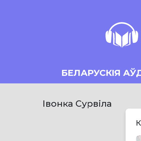
БЕЛАРУСКІЯ АЎ
Івонка Сурвіла
К