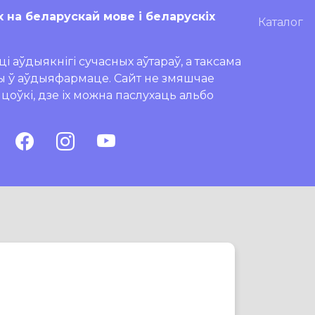
х на беларускай мове і беларускіх
Каталог
і аўдыякнігі сучасных аўтараў, а таксама
ры ў аўдыяфармаце. Сайт не змяшчае
ляцоўкі, дзе іх можна паслухаць альбо