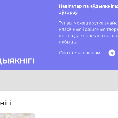
Навігатар па аўдыякніга
аўтараў
Тут вы можаце хутка знайсц
класічныя і дзіцячыя тво
кнігі, а дае спасылкі на п
набыць.
Сачыце за навінамі:
ДЫЯКНІГІ
нігі