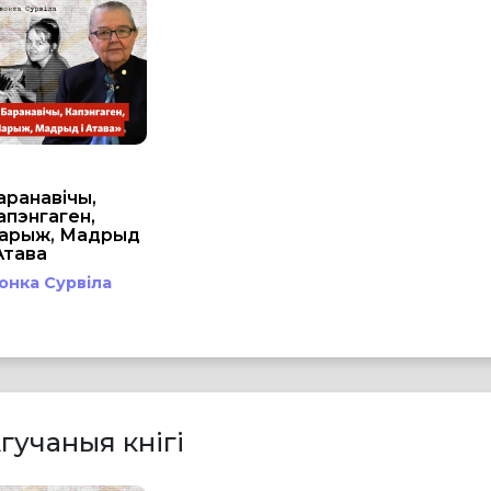
аранавічы,
апэнгаген,
арыж, Мадрыд
 Атава
вонка Сурвіла
гучаныя кнігі