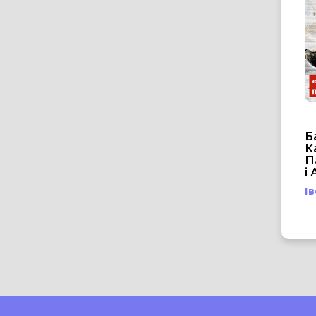
Б
К
П
і
І