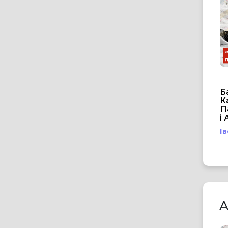
Б
К
П
і
І
А