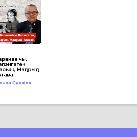
аранавічы,
апэнгаген,
арыж, Мадрыд
 Атава
вонка Сурвіла