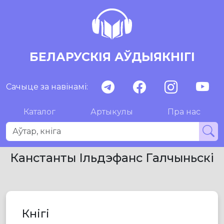
БЕЛАРУСКІЯ АЎДЫЯКНІГІ
Сачыце за навінамі:
Каталог
Артыкулы
Пра нас
Канстанты Ільдэфанс Галчыньскі
Кнігі