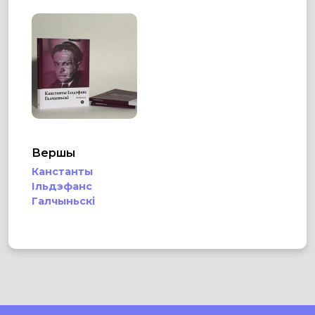
Вершы
Канстанты
Ільдэфанс
Галчыньскі