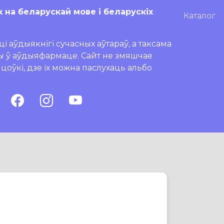
х на беларускай мове і беларускіх
Каталог
і аўдыякнігі сучасных аўтараў, а таксама
ры ў аўдыяфармаце. Сайт не змяшчае
ляцоўкі, дзе іх можна паслухаць альбо