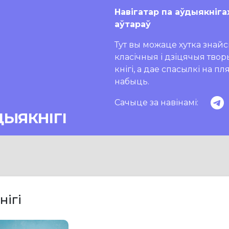
Навігатар па аўдыякніга
аўтараў
Тут вы можаце хутка знайсц
класічныя і дзіцячыя тво
кнігі, а дае спасылкі на п
набыць.
Сачыце за навінамі:
ДЫЯКНІГІ
нігі