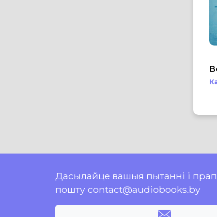
В
К
Дасылайце вашыя пытанні і пра
пошту contact@audiobooks.by