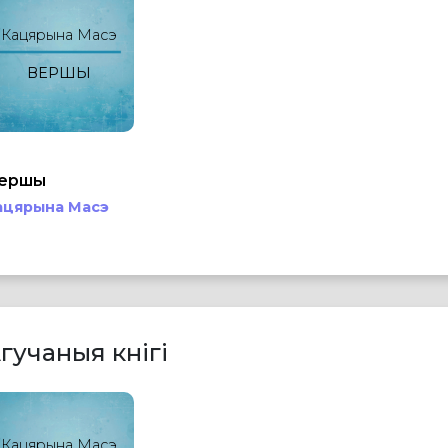
Кацярына Масэ
ВЕРШЫ
ершы
ацярына Масэ
гучаныя кнігі
Кацярына Масэ