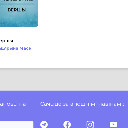
ВЕРШЫ
ершы
ацярына Масэ
пановы на
Сачыце за апошнімі навінамі: