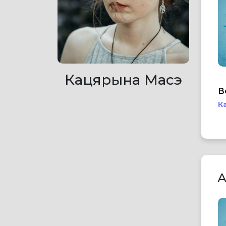
Кацярына Масэ
В
К
А