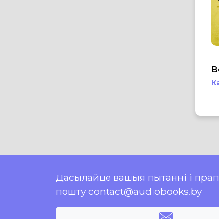
В
К
Дасылайце вашыя пытанні і пра
пошту contact@audiobooks.by