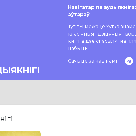
Навігатар па аўдыякніга
аўтараў
Тут вы можаце хутка знайсц
класічныя і дзіцячыя тво
кнігі, а дае спасылкі на п
набыць.
Сачыце за навінамі:
ДЫЯКНІГІ
нігі