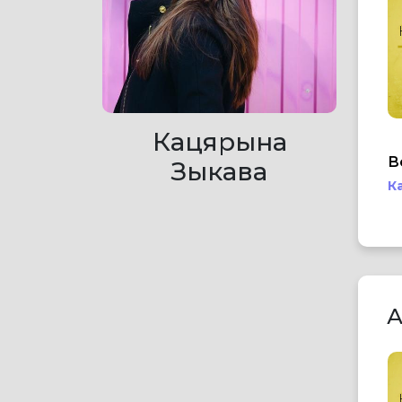
Кацярына
В
Зыкава
К
А