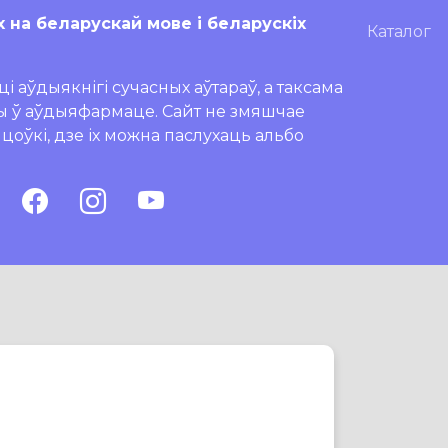
х на беларускай мове і беларускіх
Каталог
і аўдыякнігі сучасных аўтараў, а таксама
ры ў аўдыяфармаце. Сайт не змяшчае
ляцоўкі, дзе іх можна паслухаць альбо