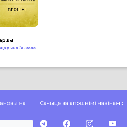
ВЕРШЫ
ершы
ацярына Зыкава
пановы на
Сачыце за апошнімі навінамі: