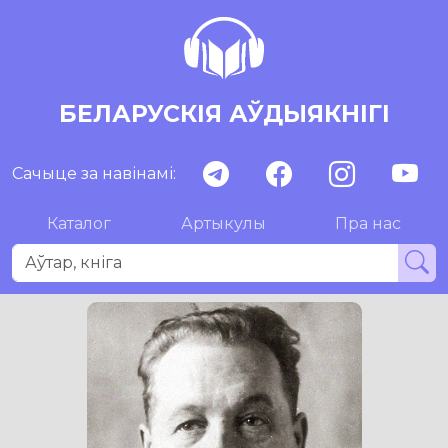
БЕЛАРУСКІЯ АЎДЫЯКНІГІ
Сачыце за навінамі:
Каталог
Артыкулы
Пра нас