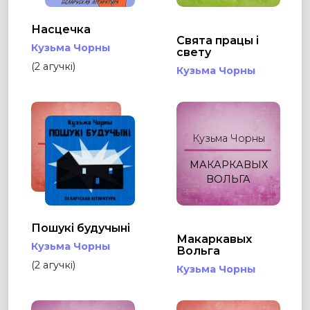
Насцечка
Свята працы і
Кузьма Чорны
свету
(2 агучкі)
Кузьма Чорны
Кузьма Чорны
Кузьма Чорны
ПОШУКІ
МАКАРКАВЫХ
БУДУЧЫНІ
ВОЛЬГА
Пошукі будучыні
Макаркавых
Кузьма Чорны
Вольга
(2 агучкі)
Кузьма Чорны