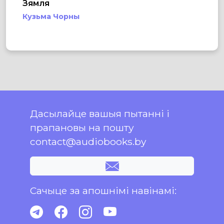
Зямля
Кузьма Чорны
Дасылайце вашыя пытанні і
прапановы на пошту
contact@audiobooks.by
Сачыце за апошнімі навінамі: