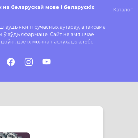
х на беларускай мове і беларускіх
Каталог
і аўдыякнігі сучасных аўтараў, а таксама
ры ў аўдыяфармаце. Сайт не змяшчае
ляцоўкі, дзе іх можна паслухаць альбо