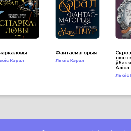
наркаловы
Фантасмагорыя
Скроз
люстэ
ьюіс Кэрал
Льюіс Кэрал
ўбачы
Аліса
Льюіс