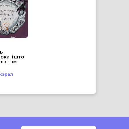
ь
рка, і што
ла там
 Кэрал