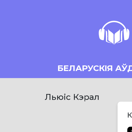
БЕЛАРУСКІЯ АЎ
Льюіс Кэрал
К