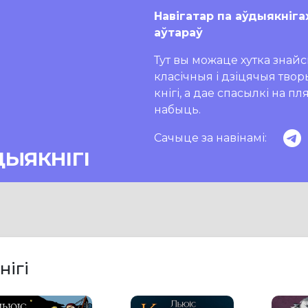
Навігатар па аўдыякніга
аўтараў
Тут вы можаце хутка знайсц
класічныя і дзіцячыя тво
кнігі, а дае спасылкі на п
набыць.
Сачыце за навінамі:
ДЫЯКНІГІ
нігі