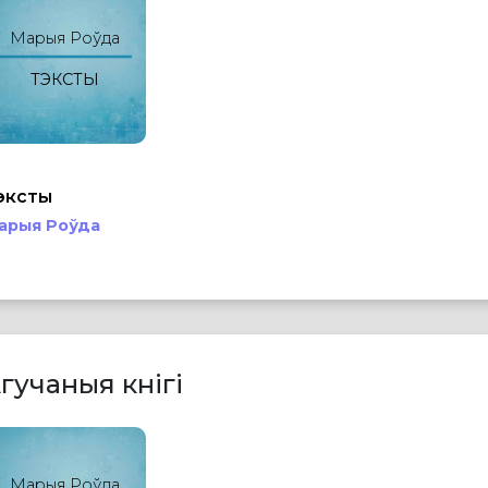
Марыя Роўда
ТЭКСТЫ
эксты
арыя Роўда
гучаныя кнігі
Марыя Роўда