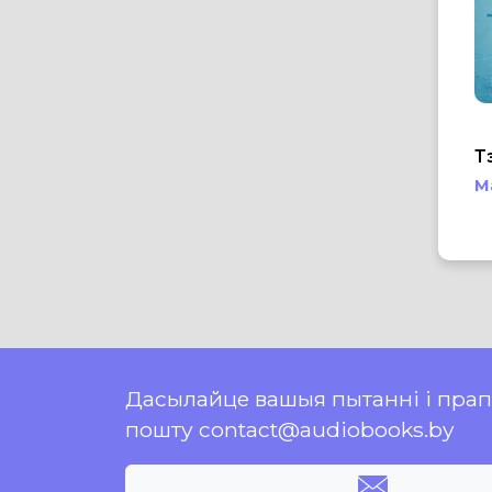
Т
М
Дасылайце вашыя пытанні і пра
пошту contact@audiobooks.by