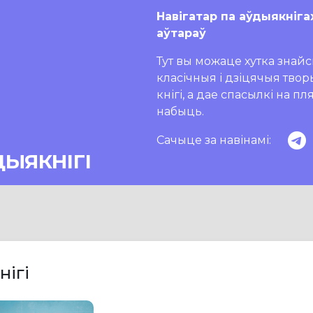
Навігатар па аўдыякніга
аўтараў
Тут вы можаце хутка знайсц
класічныя і дзіцячыя тво
кнігі, а дае спасылкі на п
набыць.
Сачыце за навінамі:
ДЫЯКНІГІ
нігі