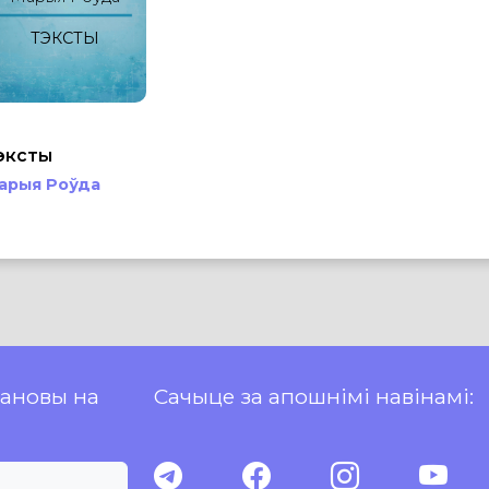
ТЭКСТЫ
эксты
арыя Роўда
пановы на
Сачыце за апошнімі навінамі: