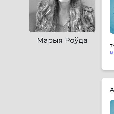
Марыя Роўда
Т
М
А