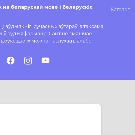
х на беларускай мове і беларускіх
Каталог
і аўдыякнігі сучасных аўтараў, а таксама
ры ў аўдыяфармаце. Сайт не змяшчае
ляцоўкі, дзе іх можна паслухаць альбо