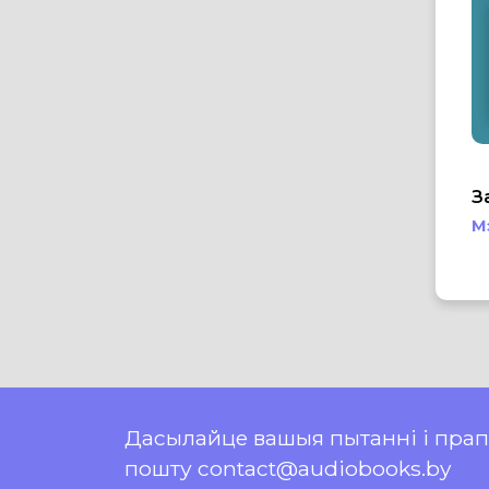
З
М
Дасылайце вашыя пытанні і пра
пошту contact@audiobooks.by