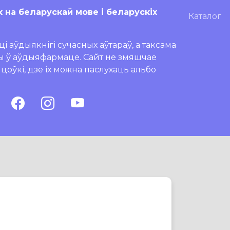
х на беларускай мове і беларускіх
Каталог
і аўдыякнігі сучасных аўтараў, а таксама
ры ў аўдыяфармаце. Сайт не змяшчае
ляцоўкі, дзе іх можна паслухаць альбо