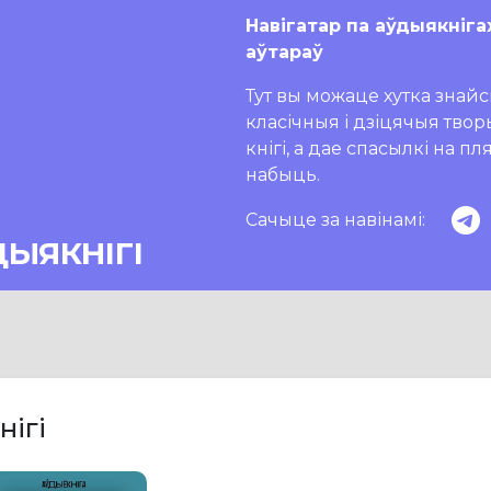
Навігатар па аўдыякніга
аўтараў
Тут вы можаце хутка знайсц
класічныя і дзіцячыя тво
кнігі, а дае спасылкі на п
набыць.
Сачыце за навінамі:
ДЫЯКНІГІ
нігі