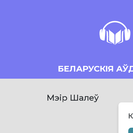
БЕЛАРУСКІЯ АЎ
Мэір Шалеў
К