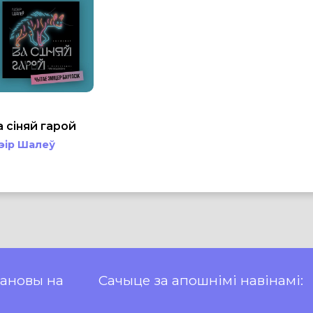
а сіняй гарой
эір Шалеў
пановы на
Сачыце за апошнімі навінамі: