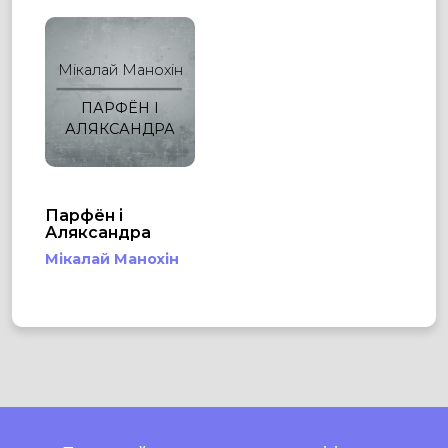
Мікалай Манохін
ПАРФЁН І
АЛЯКСАНДРА
Парфён і
Аляксандра
Мікалай Манохін