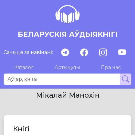
БЕЛАРУСКІЯ АЎДЫЯКНІГІ
Сачыце за навінамі:
Каталог
Артыкулы
Пра нас
Мікалай Манохін
Кнігі