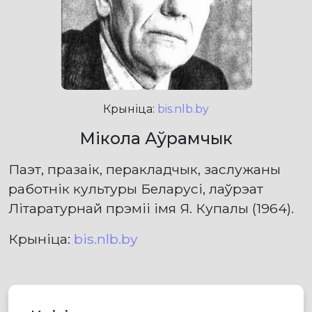
Крыніца:
bis.nlb.by
Мікола Аўрамчык
Паэт, празаік, перакладчык, заслужаны
работнік культуры Беларусі, лаўрэат
Літаратурнай прэміі імя Я. Купалы (1964).
Крыніца:
bis.nlb.by