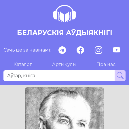
БЕЛАРУСКІЯ АЎДЫЯКНІГІ
Сачыце за навінамі:
Каталог
Артыкулы
Пра нас