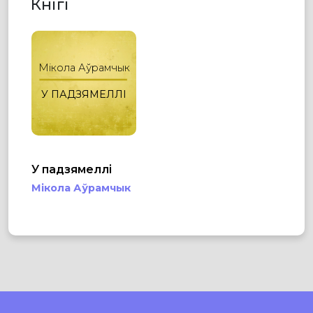
Кнігі
Мікола Аўрамчык
У ПАДЗЯМЕЛЛІ
У падзямеллі
Мікола Аўрамчык