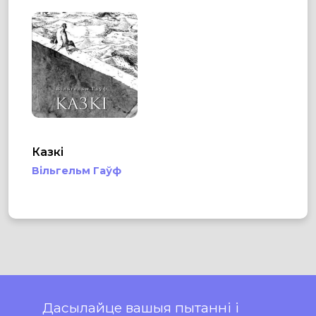
Казкі
Вільгельм Гаўф
Дасылайце вашыя пытанні і