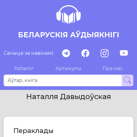
БЕЛАРУСКІЯ АЎДЫЯКНІГІ
Сачыце за навінамі:
Каталог
Артыкулы
Пра нас
Наталля Давыдоўская
Пераклады