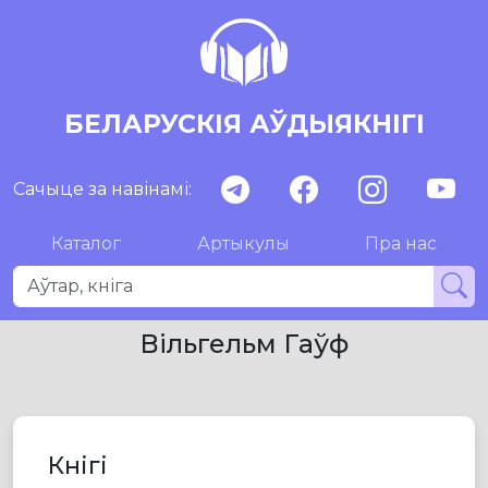
БЕЛАРУСКІЯ АЎДЫЯКНІГІ
Сачыце за навінамі:
Каталог
Артыкулы
Пра нас
Вільгельм Гаўф
Кнігі