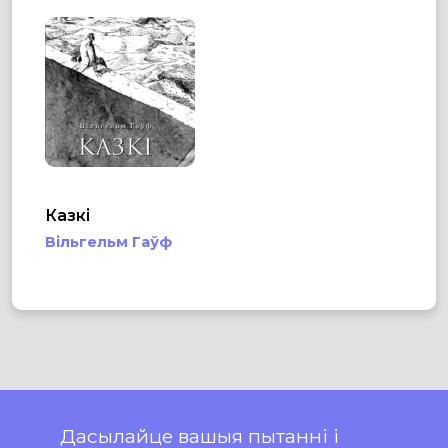
Казкі
Вільгельм Гаўф
Дасылайце вашыя пытанні і