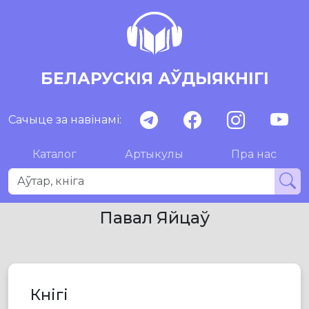
БЕЛАРУСКІЯ АЎДЫЯКНІГІ
Сачыце за навінамі:
Каталог
Артыкулы
Пра нас
Павал Яйцаў
Кнігі