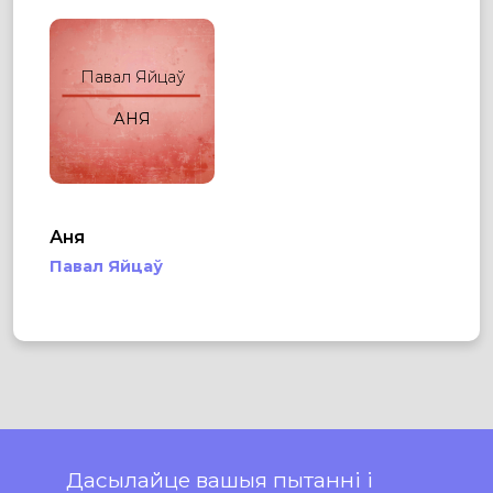
Павал Яйцаў
АНЯ
Аня
Павал Яйцаў
Дасылайце вашыя пытанні і