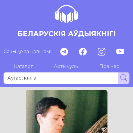
БЕЛАРУСКІЯ АЎДЫЯКНІГІ
Сачыце за навінамі:
Каталог
Артыкулы
Пра нас