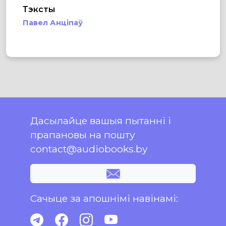
Тэксты
Павел Анціпаў
Дасылайце вашыя пытанні і
прапановы на пошту
contact@audiobooks.by
Сачыце за апошнімі навінамі: