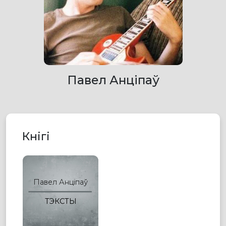
Павел Анціпаў
Кнігі
Павел Анціпаў
ТЭКСТЫ