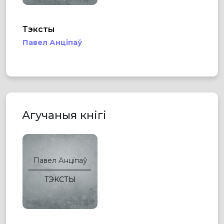
Тэксты
Павел Анціпаў
Агучаныя кнігі
Павел Анціпаў
ТЭКСТЫ