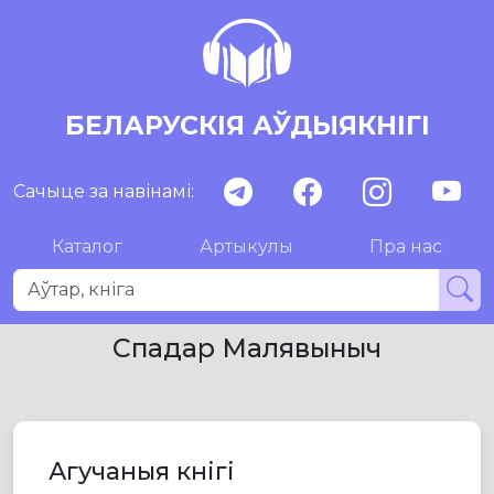
БЕЛАРУСКІЯ АЎДЫЯКНІГІ
Сачыце за навінамі:
Каталог
Артыкулы
Пра нас
Спадар Малявыныч
Агучаныя кнігі