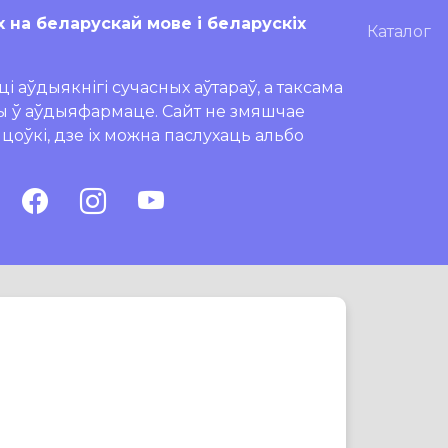
х на беларускай мове і беларускіх
Каталог
і аўдыякнігі сучасных аўтараў, а таксама
ры ў аўдыяфармаце. Сайт не змяшчае
ляцоўкі, дзе іх можна паслухаць альбо