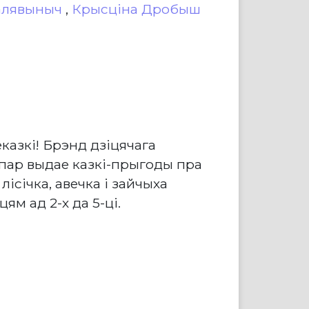
алявыныч
,
Крысціна Дробыш
казкi! Брэнд дзіцячага
апар выдае казкі-прыгоды пра
лісічка, авечка і зайчыха
ям ад 2-х да 5-ці.