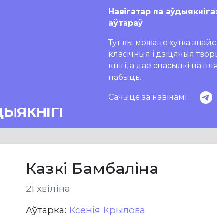
Навігатар па аўдыякніга
аўтараў
Тут вы можаце хутка знайсц
класічныя і дзіцячыя тво
кнігі, а дае спасылкі на п
набыць.
Сачыце за навінамі:
ДЫЯКНІГІ
Казкі Бамбаліна
21 хвіліна
Aўтарка:
Ксенія Крылова