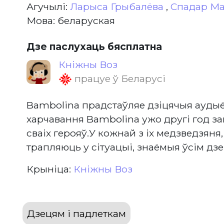
Агучылі:
Ларыса Грыбалёва
,
Спадар М
Мова: беларуская
Дзе паслухаць бясплатна
Кніжны Воз
працуе ў Беларусі
Bambolina прадстаўляе дзiцячыя аудыё
харчавання Bambolina ужо другі год з
сваіх герояў.У кожнай з іх медзведзяня, 
трапляюць у сітуацыі, знаёмыя ўсім дзец
Крыніца:
Кніжны Воз
Дзецям і падлеткам