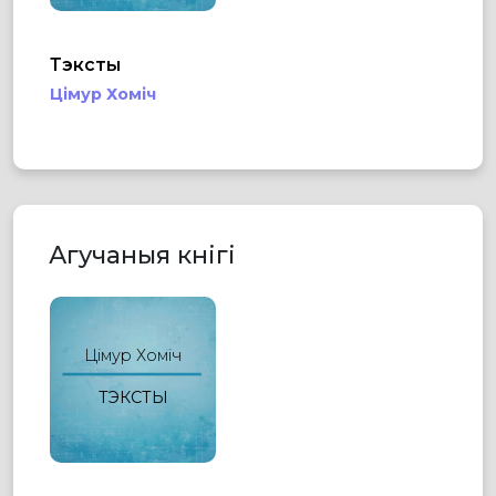
Тэксты
Цімур Хоміч
Агучаныя кнігі
Цімур Хоміч
ТЭКСТЫ