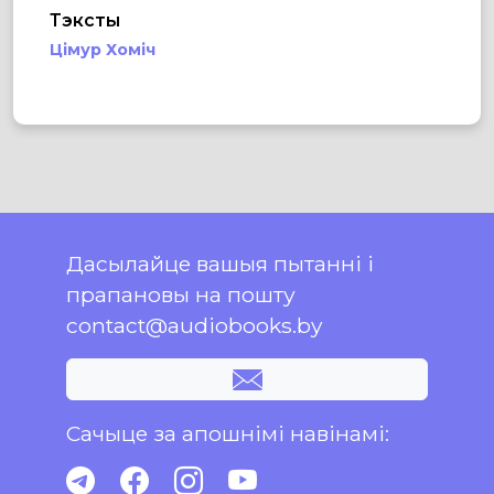
Тэксты
Цімур Хоміч
Дасылайце вашыя пытанні і
прапановы на пошту
contact@audiobooks.by
Сачыце за апошнімі навінамі: