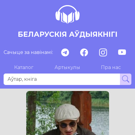
БЕЛАРУСКІЯ АЎДЫЯКНІГІ
Сачыце за навінамі:
Каталог
Артыкулы
Пра нас