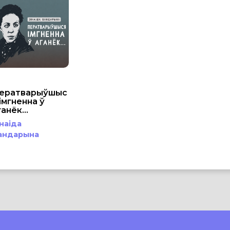
ератварыўшыс
імгненна ў
анёк...
інаіда
андарына