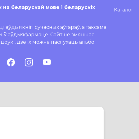
х на беларускай мове і беларускіх
Каталог
і аўдыякнігі сучасных аўтараў, а таксама
ры ў аўдыяфармаце. Сайт не змяшчае
ляцоўкі, дзе іх можна паслухаць альбо