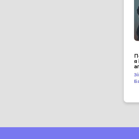
П
я 
аг
З
Б