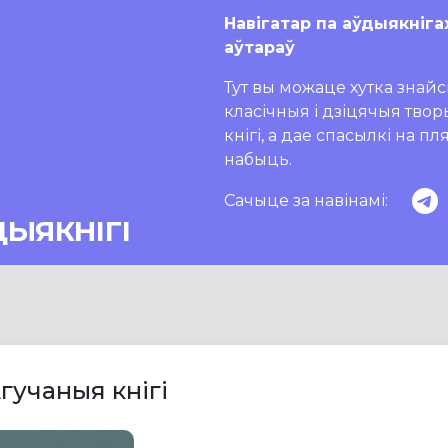
Навігатар па аўдыякніга
аўтараў
Тут вы можаце хутка знайсц
класічныя і дзіцячыя тво
кнігі, а дае спасылкі на п
набыць.
Сачыце за навінамі:
ДЫЯКНІГІ
гучаныя кнігі