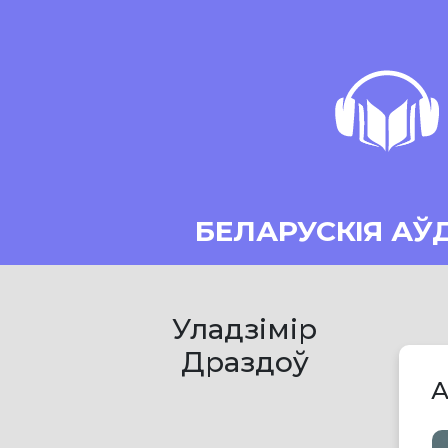
БЕЛАРУСКІЯ АЎ
Уладзімір
Драздоў
А