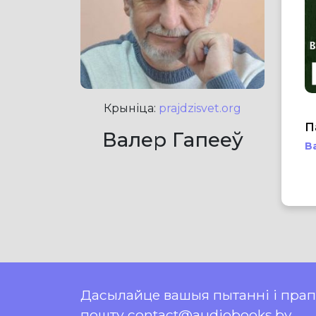
Крыніца:
prajdzisvet.org
П
Валер Гапееў
В
Дасылайце вашыя пытанні і пра
пошту contact@audiobooks.by