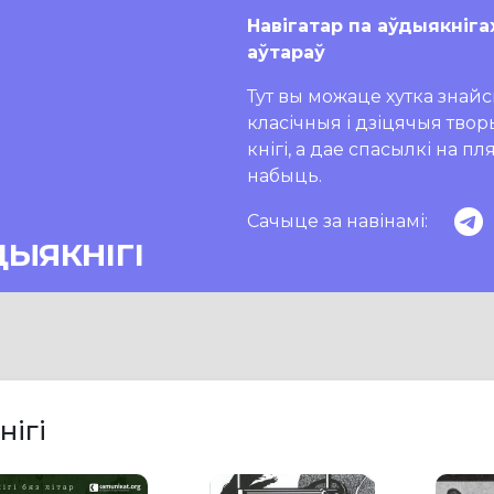
Навігатар па аўдыякніга
аўтараў
Тут вы можаце хутка знайсц
класічныя і дзіцячыя тво
кнігі, а дае спасылкі на п
набыць.
Сачыце за навінамі:
ДЫЯКНІГІ
нігі