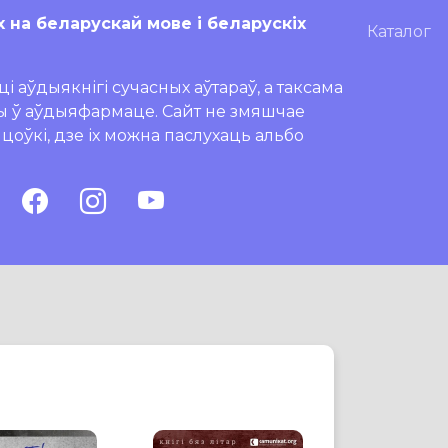
х на беларускай мове і беларускіх
Каталог
і аўдыякнігі сучасных аўтараў, а таксама
ры ў аўдыяфармаце. Сайт не змяшчае
ляцоўкі, дзе іх можна паслухаць альбо