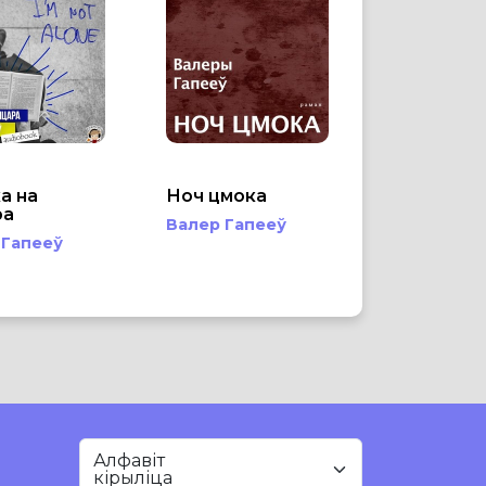
а на
Ноч цмока
ра
Валер Гапееў
 Гапееў
Алфавіт