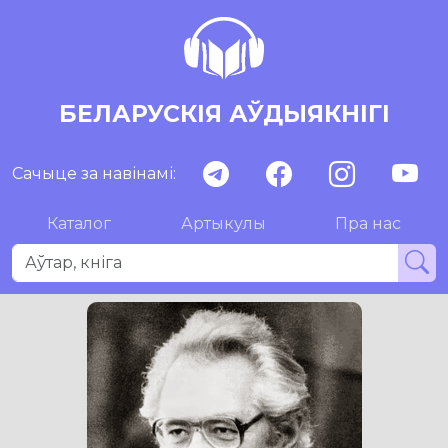
БЕЛАРУСКІЯ АЎДЫЯКНІГІ
Сачыце за навінамі:
Каталог
Артыкулы
Пра нас