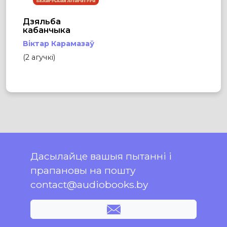
Дзяльба
кабанчыка
Віктар Карамазаў
(2 агучкі)
Дасылайце вашыя пытанні і
прапановы на пошту
contact@audiobooks.by