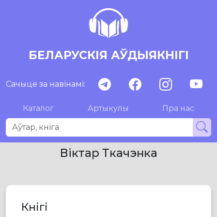
БЕЛАРУСКІЯ АЎДЫЯКНІГІ
Сачыце за навінамі:
Каталог
Артыкулы
Пра нас
Віктар Ткачэнка
Кнігі