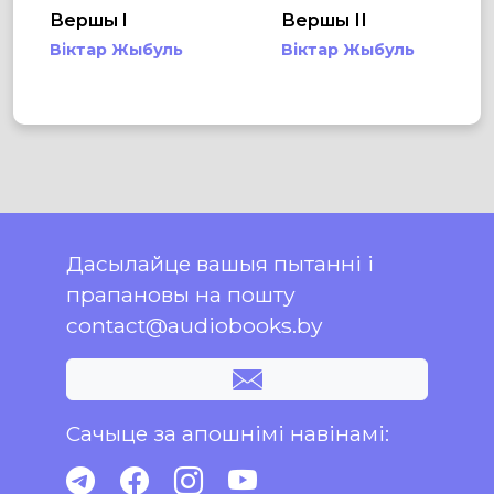
Вершы I
Вершы ІІ
Віктар Жыбуль
Віктар Жыбуль
Дасылайце вашыя пытанні і
прапановы на пошту
contact@audiobooks.by
Сачыце за апошнімі навінамі: