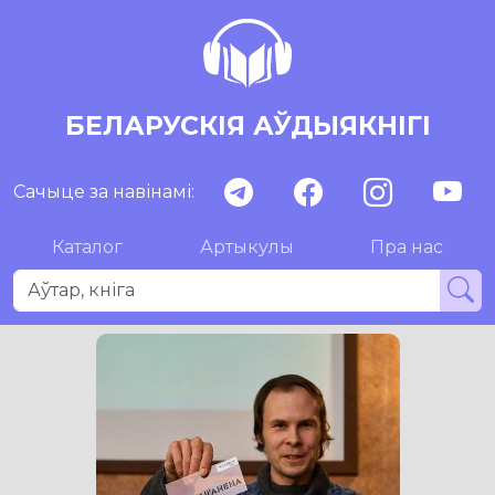
БЕЛАРУСКІЯ АЎДЫЯКНІГІ
Сачыце за навінамі:
Каталог
Артыкулы
Пра нас