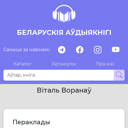
БЕЛАРУСКІЯ АЎДЫЯКНІГІ
Сачыце за навінамі:
Каталог
Артыкулы
Пра нас
Віталь Воранаў
Пераклады