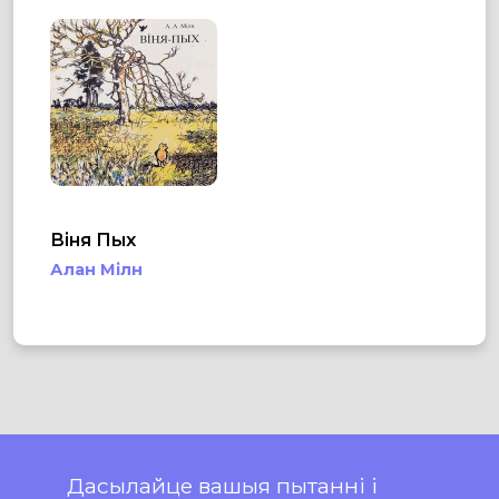
Віня Пых
Алан Мілн
Дасылайце вашыя пытанні і