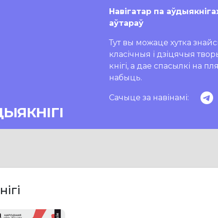
Навігатар па аўдыякніга
аўтараў
Тут вы можаце хутка знайсц
класічныя і дзіцячыя тво
кнігі, а дае спасылкі на п
набыць.
Сачыце за навінамі:
ДЫЯКНІГІ
нігі