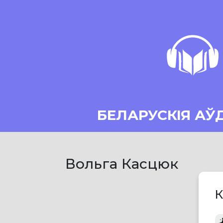
БЕЛАРУСКІЯ АЎ
Вольга Касцюк
К