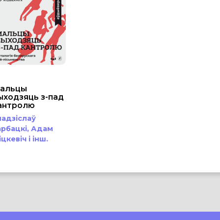
альцы
ыходзяць з-пад
антролю
ладзіслаў
арбацкі,
Адам
іцкевіч
і інш.