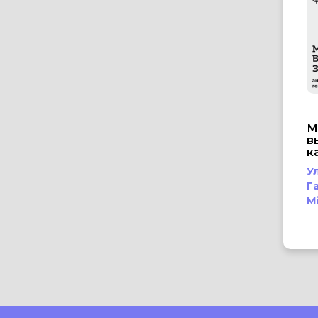
М
в
к
У
Г
М