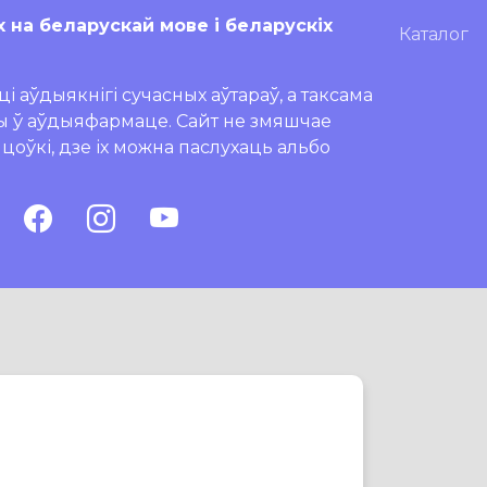
х на беларускай мове і беларускіх
Каталог
і аўдыякнігі сучасных аўтараў, а таксама
ры ў аўдыяфармаце. Сайт не змяшчае
ляцоўкі, дзе іх можна паслухаць альбо