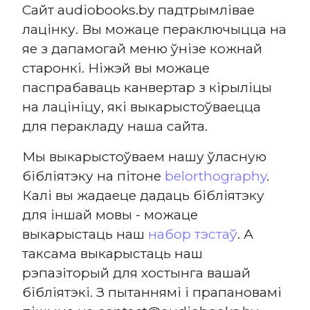
Сайт audiobooks.by падтрымлівае
лацінку. Вы можаце пераключыцца на
яе з дапамогай меню ўнізе кожнай
старонкі. Ніжэй вы можаце
паспрабаваць канвертар з кірыліцы
на лацініцу, які выкарыстоўваецца
для перакладу наша сайта.
Мы выкарыстоўваем нашу ўласную
бібліятэку на пітоне
belorthography
.
Калі вы жадаеце дадаць бібліятэку
для іншай мовы - можаце
выкарыстаць наш
набор тэстаў
. А
таксама выкарыстаць наш
рэпазіторый для хостынга вашай
бібліятэкі. З пытаннямі і прапановамі