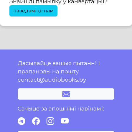
Знайшлі памылку ў канвертацыі?
паведаміце нам
Дасылайце вашыя пытанні і
прапановы на пошту
contact@audiobooks.by
Сачыце за апошнімі навінамі: