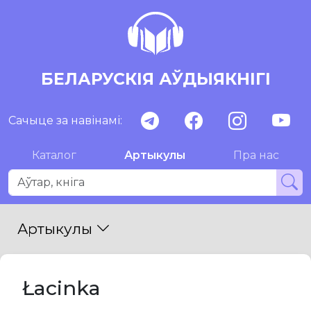
БЕЛАРУСКІЯ АЎДЫЯКНІГІ
Сачыце за навінамі:
Каталог
Артыкулы
Пра нас
Артыкулы
Łacinka