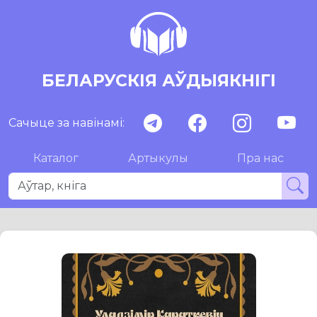
БЕЛАРУСКІЯ АЎДЫЯКНІГІ
Сачыце за навінамі:
Каталог
Артыкулы
Пра нас