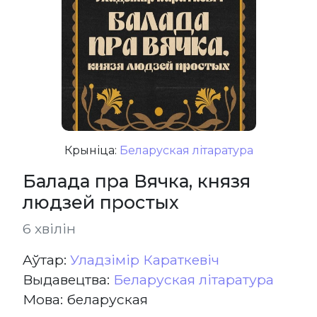
Крыніца:
Беларуская літаратура
Балада пра Вячка, князя
людзей простых
6 хвілін
Aўтар:
Уладзімір Караткевіч
Выдавецтва:
Беларуская літаратура
Мова: беларуская