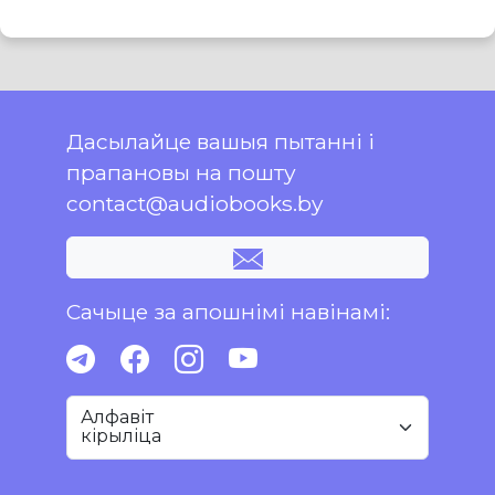
Дасылайце вашыя пытанні і
прапановы на пошту
contact@audiobooks.by
Сачыце за апошнімі навінамі:
Алфавіт