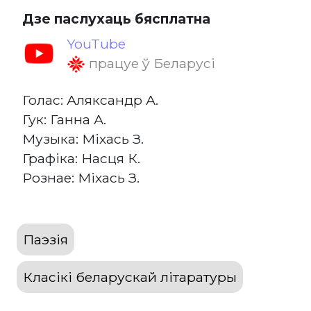
Дзе паслухаць бясплатна
YouTube
працуе ў Беларусі
Голас: Аляксандр А.
Гук: Ганна А.
Музыка: Міхась З.
Графіка: Насця К.
Рознае: Міхась З.
Паэзія
Класікі беларускай літаратуры