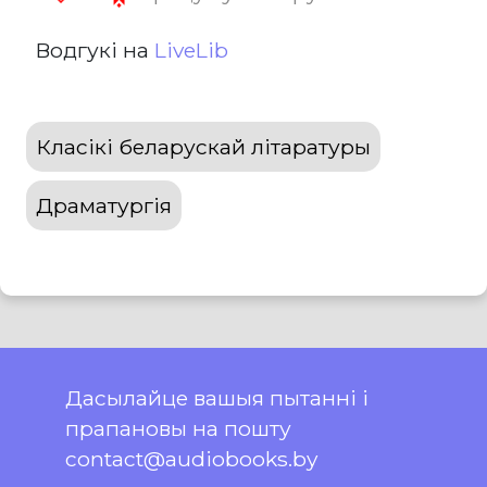
Водгукі на
LiveLib
Класікі беларускай літаратуры
Драматургія
Дасылайце вашыя пытанні і
прапановы на пошту
contact@audiobooks.by