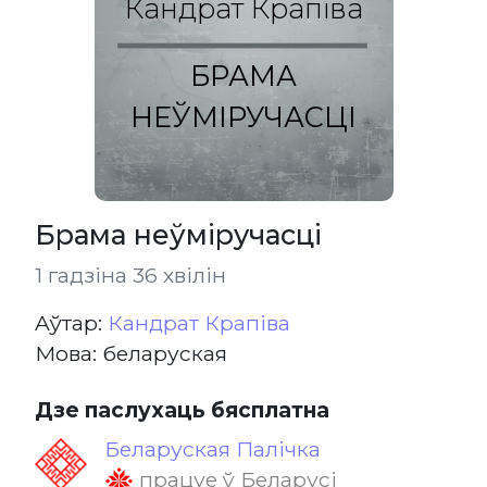
Кандрат Крапіва
БРАМА
НЕЎМІРУЧАСЦІ
Брама неўміручасці
1 гадзіна 36 хвілін
Aўтар:
Кандрат Крапіва
Мова: беларуская
Дзе паслухаць бясплатна
Беларуская Палічка
працуе ў Беларусі