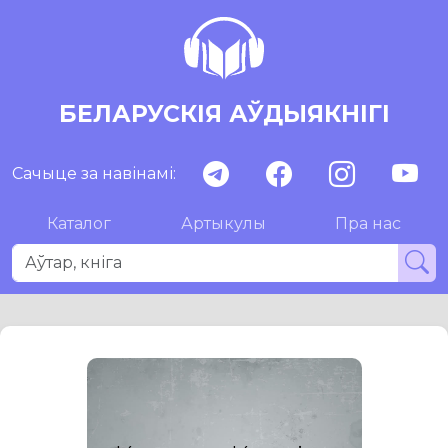
БЕЛАРУСКІЯ АЎДЫЯКНІГІ
Сачыце за навінамі:
Каталог
Артыкулы
Пра нас