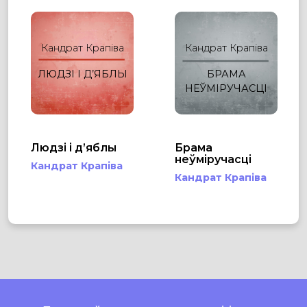
Кандрат Крапіва
Кандрат Крапіва
ЛЮДЗІ І Д’ЯБЛЫ
БРАМА
НЕЎМІРУЧАСЦІ
Людзі і д’яблы
Брама
неўміручасці
Кандрат Крапіва
Кандрат Крапіва