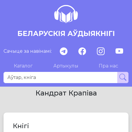
БЕЛАРУСКІЯ АЎДЫЯКНІГІ
Сачыце за навінамі:
Каталог
Артыкулы
Пра нас
Кандрат Крапіва
Кнігі