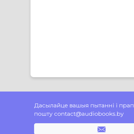
Дасылайце вашыя пытанні і пра
пошту contact@audiobooks.by