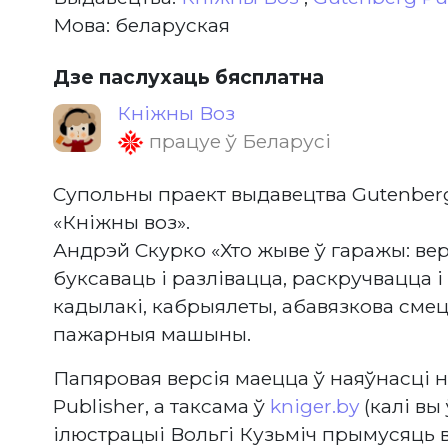
Мова: беларуская
Дзе паслухаць бясплатна
Кніжны Воз
працуе ў Беларусі
Супольны праект выдавецтва Gutenberg
«Кніжны воз».
Андрэй Скурко «Хто жыве ў гаражы: ве
буксаваць і разлівацца, раскручвацца і
кадылакі, кабрыялеты, абавязкова смец
пажарныя машыны.
Папяровая версія маецца ў наяўнасці 
Publisher, а таксама ў
kniger.by
(калі вы 
ілюстрацыі Вольгі Кузьміч прымусяць в