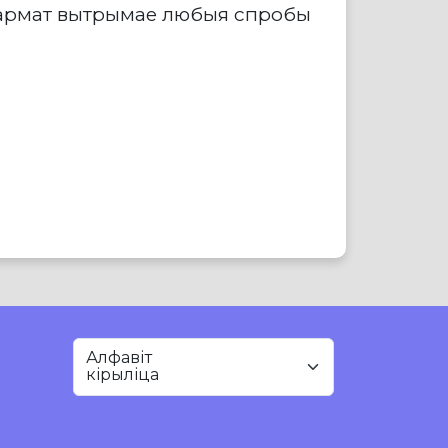
фармат вытрымае любыя спробы
Алфавіт