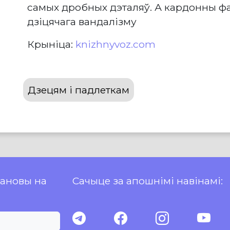
самых дробных дэталяў. А кардонны 
дзіцячага вандалізму
Крыніца:
knizhnyvoz.com
Дзецям і падлеткам
пановы на
Сачыце за апошнімі навінамі: