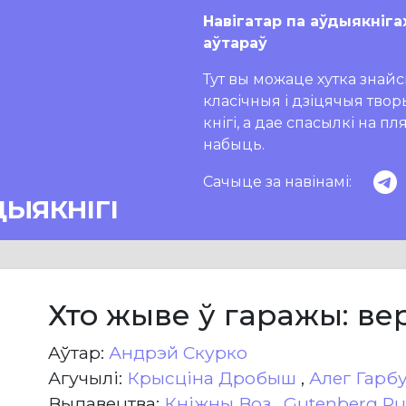
Навігатар па аўдыякніга
аўтараў
Тут вы можаце хутка знайсц
класічныя і дзіцячыя тво
кнігі, а дае спасылкі на п
набыць.
Сачыце за навінамі:
ДЫЯКНІГІ
Хто жыве ў гаражы: в
Aўтар:
Андрэй Скурко
Агучылі:
Крысціна Дробыш
,
Алег Гарб
Выдавецтва:
Кніжны Воз
,
Gutenberg Pu