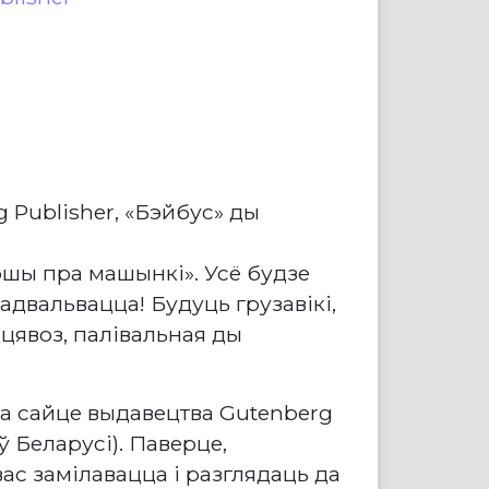
 Publisher, «Бэйбус» ды
ршы пра машынкі». Усё будзе
 адвальвацца! Будуць грузавікі,
цявоз, палівальная ды
на сайце выдавецтва Gutenberg
ў Беларусі). Паверце,
ас замілавацца і разглядаць да