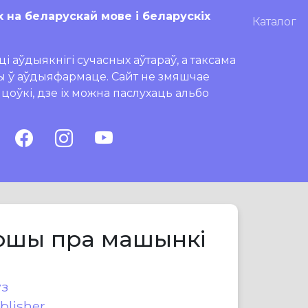
х на беларускай мове і беларускіх
Каталог
і аўдыякнігі сучасных аўтараў, а таксама
ры ў аўдыяфармаце. Сайт не змяшчае
ляцоўкі, дзе іх можна паслухаць альбо
ершы пра машынкі
уз
blisher