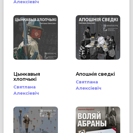
Алексіевіч
Цынкавыя
Апошнія сведкі
хлопчыкі
Святлана
Святлана
Алексіевіч
Алексіевіч