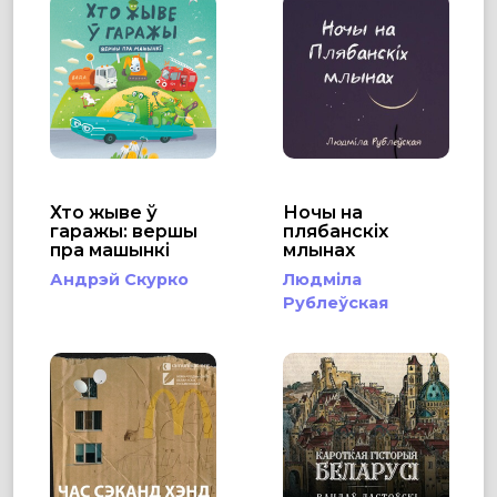
Хто жыве ў
Ночы на
гаражы: вершы
плябанскіх
пра машынкі
млынах
Андрэй Скурко
Людміла
Рублеўская