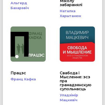
Міколу
Альгерд
забаранялі
Бахарэвіч
Наталка
Харытанюк
Працэс
Свабода і
Мысленне: эсэ
Франц Кафка
пра
грамадзянскую
супольнасць
Уладзімір
Мацкевіч