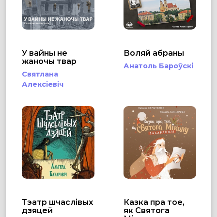
У вайны не
Воляй абраны
жаночы твар
Анатоль Бароўскі
Святлана
Алексіевіч
Тэатр шчаслівых
Казка пра тое,
дзяцей
як Святога