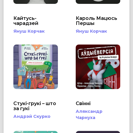
Кайтусь-
Кароль Мацюсь
чарадзей
Першы
Януш Корчак
Януш Корчак
Стукі-грукі – што
Свінні
за гукі
Аляксандр
Андрэй Скурко
Чарнуха