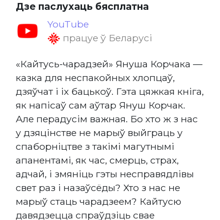
Дзе паслухаць бясплатна
YouTube
працуе ў Беларусі
«Кайтусь-чарадзей» Януша Корчака —
казка для неспакойных хлопцаў,
дзяўчат і іх бацькоў. Гэта цяжкая кніга,
як напісаў сам аўтар Януш Корчак.
Але перадусім важная. Бо хто ж з нас
у дзяцінстве не марыў выйграць у
спаборніцтве з такімі магутнымі
апанентамі, як час, смерць, страх,
адчай, і змяніць гэты несправядлівы
свет раз і назаўсёды? Хто з нас не
марыў стаць чарадзеем? Кайтусю
давядзецца спраўдзіць свае