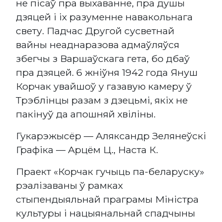
не пісаў пра выхаванне, пра душы
дзяцей і іх разуменне навакольнага
свету. Падчас Другой сусветнай
вайны неаднаразова адмаўляўся
збегчы з Варшаўскага гета, бо дбаў
пра дзяцей. 6 жніўня 1942 года Януш
Корчак увайшоў у газавую камеру ў
Трэблінцы разам з дзецьмі, якіх не
пакінуў да апошняй хвіліны.
Гукарэжысёр — Аляксандр Зелянеўскі
Графіка — Арцём Ц., Наста К.
Праект «Корчак гучыць па-беларуску»
рэалізаваны ў рамках
стыпендыяльнай праграмы Міністра
культуры і нацыянальнай спадчыны