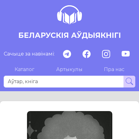
БЕЛАРУСКІЯ АЎДЫЯКНІГІ
Сачыце за навінамі:
Каталог
Артыкулы
Пра нас