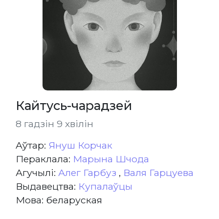
Кайтусь-чарадзей
8 гадзін 9 хвілін
Aўтар:
Януш Корчак
Пераклала:
Марына Шчода
Агучылі:
Алег Гарбуз
,
Валя Гарцуева
Выдавецтва:
Купалаўцы
Мова: беларуская