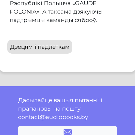
Рэспублікі Польшча «GAUDE
POLONIA». А таксама дзякуючы
падтрымцы каманды сяброў.
Дзецям і падлеткам
Дасылайце вашыя пытанні і
прапановы на пошту
contact@audiobooks.by