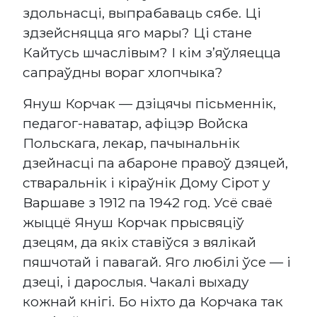
здольнасці, выпрабаваць сябе. Ці
здзейсняцца яго мары? Ці стане
Кайтусь шчаслівым? І кім з’яўляецца
сапраўдны вораг хлопчыка?
Януш Корчак — дзіцячы пісьменнік,
педагог-наватар, афіцэр Войска
Польскага, лекар, пачынальнік
дзейнасці па абароне правоў дзяцей,
стваральнік і кіраўнік Дому Сірот у
Варшаве з 1912 па 1942 год. Усё сваё
жыццё Януш Корчак прысвяціў
дзецям, да якіх ставіўся з вялікай
пяшчотай і павагай. Яго любілі ўсе — і
дзеці, і дарослыя. Чакалі выхаду
кожнай кнігі. Бо ніхто да Корчака так