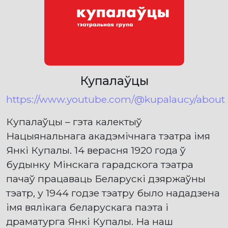
Купалаўцы
https://www.youtube.com/@kupalaucy/about
Купалаўцы – гэта калектыў
Нацыянальнага акадэмічнага тэатра імя
Янкі Купалы. 14 верасня 1920 года ў
будынку Мінскага гарадскога тэатра
пачаў працаваць Беларускі дзяржаўны
тэатр, у 1944 годзе тэатру было нададзена
імя вялікага беларускага паэта і
драматурга Янкі Купалы. На наш