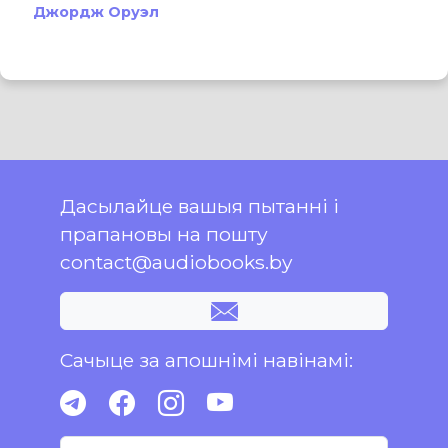
Джордж Оруэл
Дасылайце вашыя пытанні і
прапановы на пошту
contact@audiobooks.by
Сачыце за апошнімі навінамі: