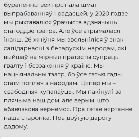
бурапенны век прыпала шмат
выпрабаванняў і радасцей, у 2020 годзе
мы рыхтаваліся ўрачыста адзначыць
стагоддзе тэатра. Але ўсё атрымалася
інакш. 26 жніўня мы звольніліся ў знак
салідарнасці з беларускім народам, які
выйшаў на мірныя пратэсты супраць
гвалту і беззаконня ў краіне. Мы –
нацыянальны тэатр, бо ўсе гэтыя гады
стаім поплеч з народам. Цяпер мы –
свабодныя купалаўцы. Мы пакінулі за
плячыма наш дом, але верым, што
абавязкова вернемся. Пра гэтае вяртанне
наша старонка. Пра доўгую дарогу
дадому.