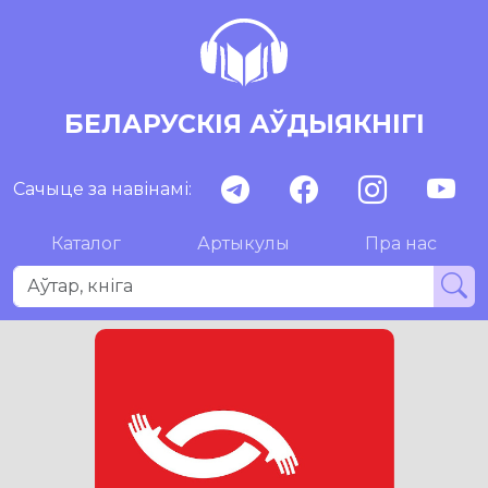
БЕЛАРУСКІЯ АЎДЫЯКНІГІ
Сачыце за навінамі:
Каталог
Артыкулы
Пра нас