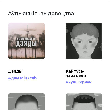
Аўдыякнігі выдавецтва
Дзяды
Кайтусь-
чарадзей
Адам Міцкевіч
Януш Корчак