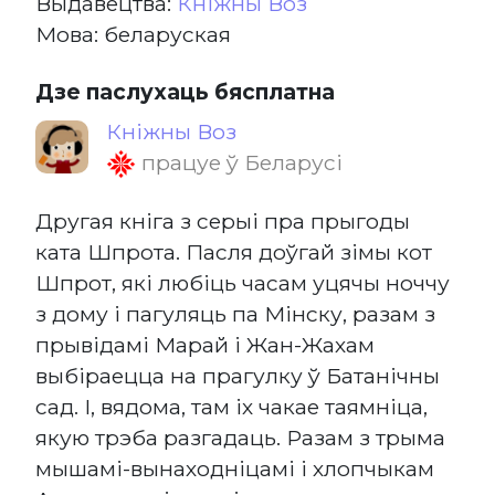
Выдавецтва:
Кніжны Воз
Мова: беларуская
Дзе паслухаць бясплатна
Кніжны Воз
працуе ў Беларусі
Другая кніга з серыі пра прыгоды
ката Шпрота. Пасля доўгай зімы кот
Шпрот, які любіць часам уцячы ноччу
з дому і пагуляць па Мінску, разам з
прывідамі Марай і Жан-Жахам
выбіраецца на прагулку ў Батанічны
сад. І, вядома, там іх чакае таямніца,
якую трэба разгадаць. Разам з трыма
мышамі-вынаходніцамі і хлопчыкам