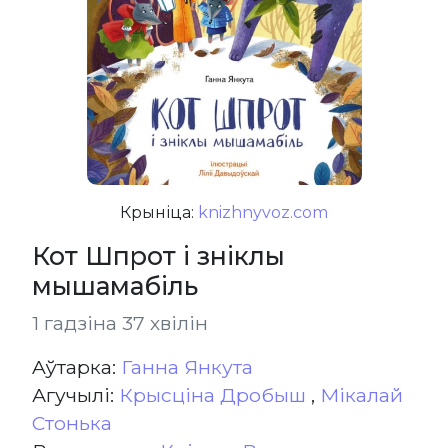
Крыніца:
knizhnyvoz.com
Кот Шпрот і зніклы
мышамабіль
1 гадзіна 37 хвілін
Aўтарка:
Ганна Янкута
Агучылі:
Крысціна Дробыш
,
Мікалай
Стонька