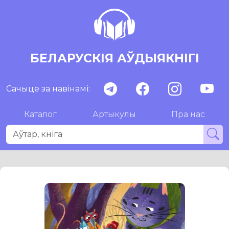
БЕЛАРУСКІЯ АЎДЫЯКНІГІ
Сачыце за навінамі:
Каталог
Артыкулы
Пра нас