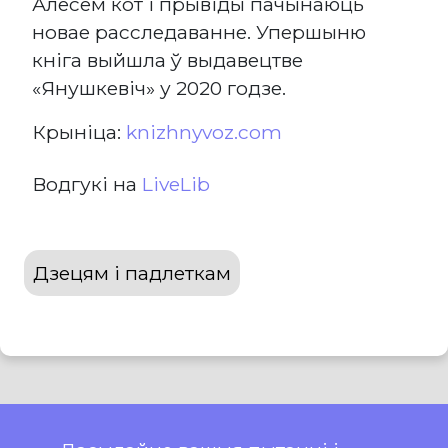
Алесем кот і прывіды пачынаюць
новае расследаванне. Упершыню
кніга выйшла ў выдавецтве
«Янушкевіч» у 2020 годзе.
Крыніца:
knizhnyvoz.com
Водгукі на
LiveLib
Дзецям і падлеткам