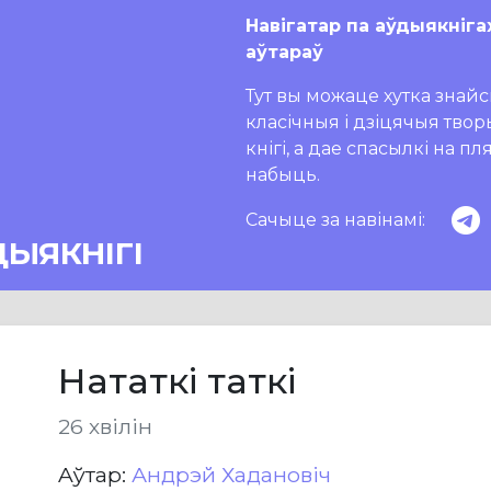
Навігатар па аўдыякніга
аўтараў
Тут вы можаце хутка знайсц
класічныя і дзіцячыя тво
кнігі, а дае спасылкі на п
набыць.
Сачыце за навінамі:
ДЫЯКНІГІ
Нататкі таткі
26 хвілін
Aўтар:
Андрэй Хадановіч