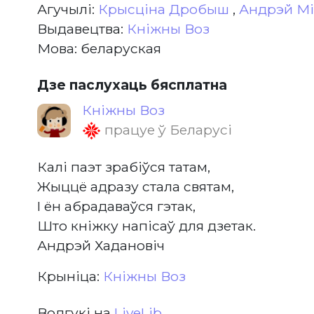
Агучылі:
Крысціна Дробыш
,
Андрэй Мі
Выдавецтва:
Кніжны Воз
Мова: беларуская
Дзе паслухаць бясплатна
Кніжны Воз
працуе ў Беларусі
Калi паэт зрабiўся татам,
Жыццё адразу стала святам,
I ён абрадаваўся гэтак,
Што кнiжку напiсаў для дзетак.
Андрэй Хадановiч
Крыніца:
Кніжны Воз
Водгукі на
LiveLib