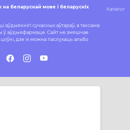
х на беларускай мове і беларускіх
Каталог
і аўдыякнігі сучасных аўтараў, а таксама
ры ў аўдыяфармаце. Сайт не змяшчае
ляцоўкі, дзе іх можна паслухаць альбо