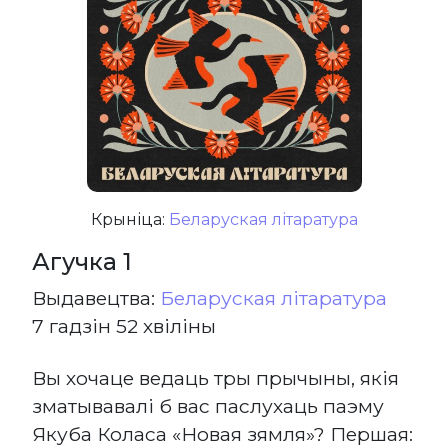
Крыніца:
Беларуская літаратура
Агучка 1
Выдавецтва:
Беларуская літаратура
7 гадзін 52 хвіліны
Вы хочаце ведаць тры прычыны, якія
зматывавалі б вас паслухаць паэму
Якуба Коласа «Новая зямля»? Першая: