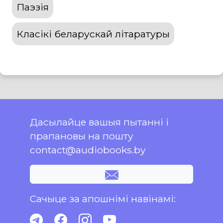
Паэзія
Класікі беларускай літаратуры
Дасылайце вашыя пытанні і
прапановы на пошту
contact@audiobooks.by
Сачыце за апошнімі навінамі: