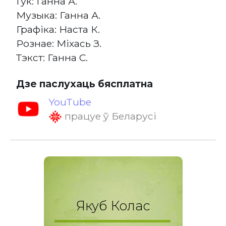
Гук: Ганна А.
Музыка: Ганна А.
Графіка: Наста К.
Рознае: Міхась З.
Тэкст: Ганна С.
Дзе паслухаць бясплатна
YouTube
працуе ў Беларусі
Якуб Колас