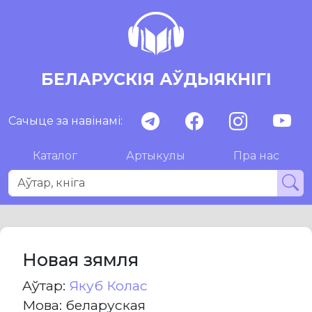
БЕЛАРУСКІЯ АЎДЫЯКНІГІ
Сачыце за навінамі:
Каталог
Артыкулы
Пра нас
Новая зямля
Aўтар:
Якуб Колас
Мова: беларуская