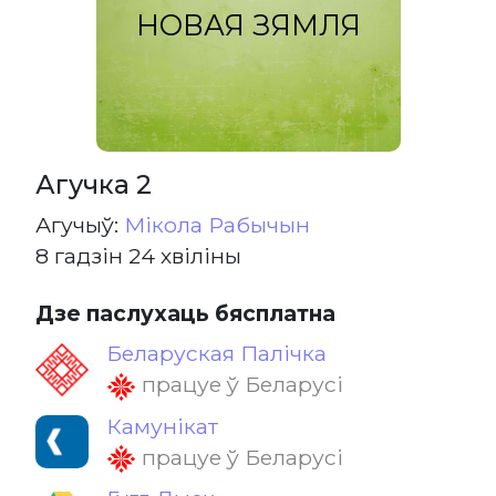
НОВАЯ ЗЯМЛЯ
Агучка 2
Агучыў:
Мікола Рабычын
8 гадзін 24 хвіліны
Дзе паслухаць бясплатна
Беларуская Палічка
працуе ў Беларусі
Камунікат
працуе ў Беларусі