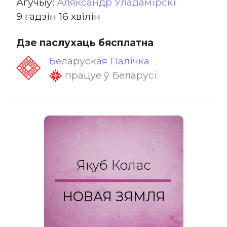
Агучыў:
Аляксандр Уладамірскі
9 гадзін 16 хвілін
Дзе паслухаць бясплатна
Беларуская Палічка
працуе ў Беларусі
Якуб Колас
НОВАЯ ЗЯМЛЯ