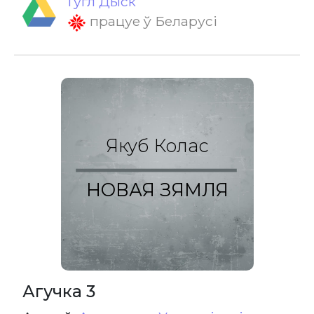
Гугл Дыск
працуе ў Беларусі
Якуб Колас
НОВАЯ ЗЯМЛЯ
Агучка 3