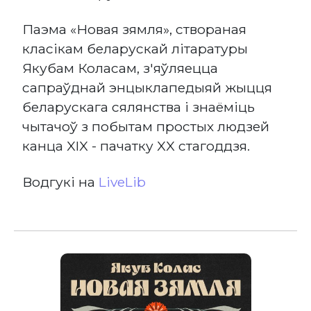
Паэма «Новая зямля», створаная
класікам беларускай літаратуры
Якубам Коласам, з'яўляецца
сапраўднай энцыклапедыяй жыцця
беларускага сялянства і знаёміць
чытачоў з побытам простых людзей
канца XIX - пачатку XX стагоддзя.
Водгукі на
LiveLib