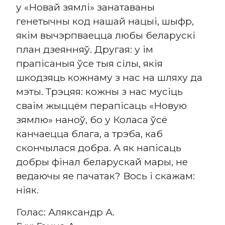
у «Новай зямлі» занатаваны
генетычны код нашай нацыі, шыфр,
якім вычэрпваецца любы беларускі
план дзеянняў. Другая: у ім
прапісаныя ўсе тыя сілы, якія
шкодзяць кожнаму з нас на шляху да
мэты. Трэцяя: кожны з нас мусіць
сваім жыццём перапісаць «Новую
зямлю» наноў, бо у Коласа ўсё
канчаецца блага, а трэба, каб
скончылася добра. А як напісаць
добры фінал беларускай мары, не
ведаючы яе пачатак? Вось і скажам:
ніяк.
Голас: Аляксандр А.