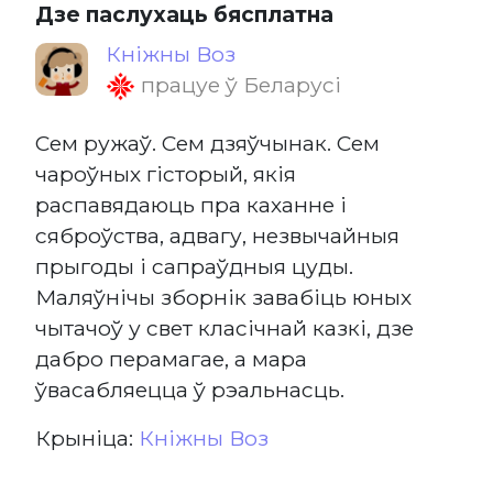
Дзе паслухаць бясплатна
Кніжны Воз
працуе ў Беларусі
Сем ружаў. Сем дзяўчынак. Сем
чароўных гісторый, якія
распавядаюць пра каханне і
сяброўства, адвагу, незвычайныя
прыгоды і сапраўдныя цуды.
Маляўнічы зборнік завабіць юных
чытачоў у свет класічнай казкі, дзе
дабро перамагае, а мара
ўвасабляецца ў рэальнасць.
Крыніца:
Кніжны Воз