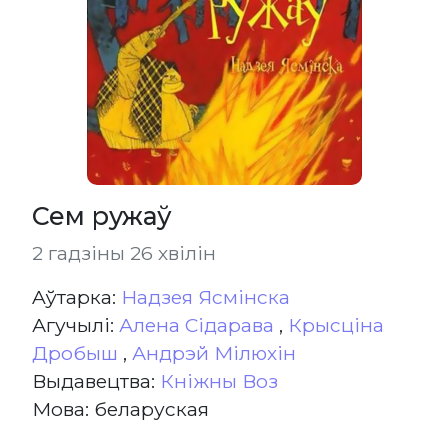
Сем ружаў
2 гадзіны 26 хвілін
Aўтарка:
Надзея Ясмінска
Агучылі:
Алена Сідарава
,
Крысціна
Дробыш
,
Андрэй Мілюхін
Выдавецтва:
Кніжны Воз
Мова: беларуская