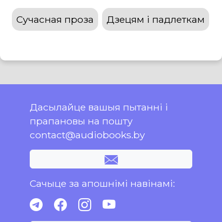
Сучасная проза
Дзецям і падлеткам
Дасылайце вашыя пытанні і
прапановы на пошту
contact@audiobooks.by
Сачыце за апошнімі навінамі: