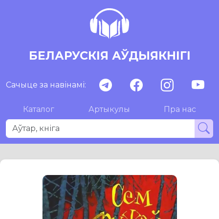
БЕЛАРУСКІЯ АЎДЫЯКНІГІ
Сачыце за навінамі:
Каталог
Артыкулы
Пра нас