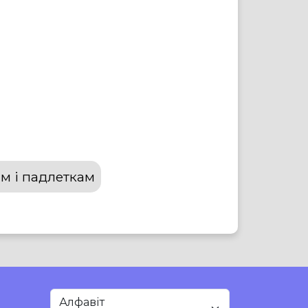
м і падлеткам
Алфавіт