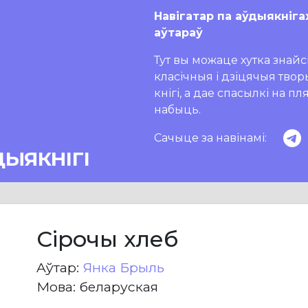
Навігатар па аўдыякніга
аўтараў
Тут вы можаце хутка знайсц
класічныя і дзіцячыя тво
кнігі, а дае спасылкі на п
набыць.
Сачыце за навінамі:
ДЫЯКНІГІ
Сірочы хлеб
Aўтар:
Янка Брыль
Мова: беларуская