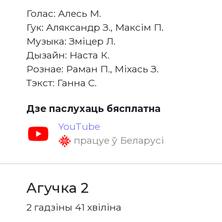
Голас: Алесь М.
Гук: Аляксандр З., Максім П.
Музыка: Зміцер Л.
Дызайн: Наста К.
Рознае: Раман П., Міхась З.
Тэкст: Ганна С.
Дзе паслухаць бясплатна
YouTube
працуе ў Беларусі
Агучка 2
2 гадзіны 41 хвіліна