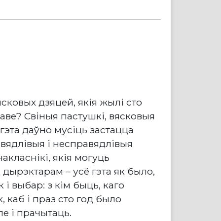
ясковых дзяцей, якія жылі сто
жаве? Свіныя пастушкі, вясковыя
 гэта даўно мусіць застацца
равядлівыя і несправядлівыя
акласнікі, якія могуць
 дырэктарам – усё гэта як было,
 і выбар: з кім быць, каго
, каб і праз сто год было
ле і прачытаць.