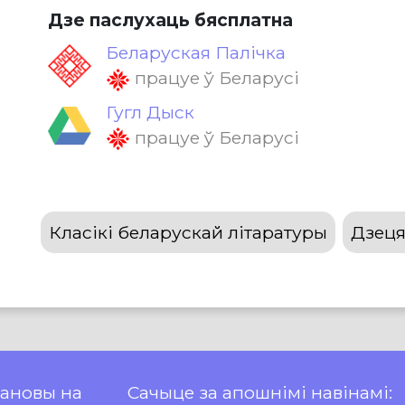
Дзе паслухаць бясплатна
Беларуская Палічка
працуе ў Беларусі
Гугл Дыск
працуе ў Беларусі
Класікі беларускай літаратуры
Дзеця
пановы на
Сачыце за апошнімі навінамі: