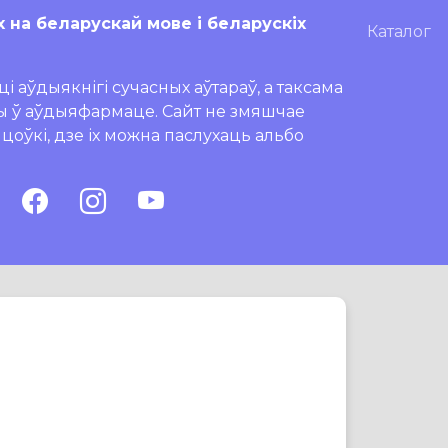
х на беларускай мове і беларускіх
Каталог
і аўдыякнігі сучасных аўтараў, а таксама
ры ў аўдыяфармаце. Сайт не змяшчае
ляцоўкі, дзе іх можна паслухаць альбо