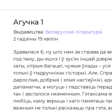
Агучка 1
Выдавецтва:
Беларуская літаратура
2 гадзіны 19 хвілін
Здавалася б, ну што нам за справа да в
год таму, ды яшчэ і ў зусім іншай дзяр
хаты, хітрыя багацеі, чужыя ўлады – усё
толькі ў падручніках гісторыі. Але. Сп
дарослыя, добрыя і злыя настаўнікі, адн
дапамагчы, а могуць і падставіць перад
так і засталося нязменным. Гэтаксама як
любіць, каму верыць і каго памятаць так
важным не толькі расказаць пра гэта, а