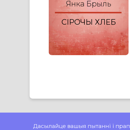
Янка Брыль
СІРОЧЫ ХЛЕБ
Дасылайце вашыя пытанні і пра