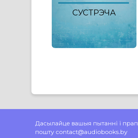
СУСТРЭЧА
Дасылайце вашыя пытанні і пра
пошту contact@audiobooks.by