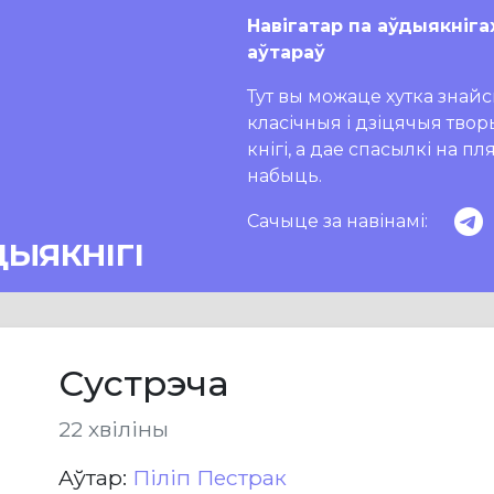
Навігатар па аўдыякніга
аўтараў
Тут вы можаце хутка знайсц
класічныя і дзіцячыя тво
кнігі, а дае спасылкі на п
набыць.
Сачыце за навінамі:
ДЫЯКНІГІ
Сустрэча
22 хвіліны
Aўтар:
Піліп Пестрак