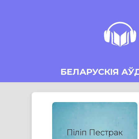
БЕЛАРУСКІЯ АЎ
Піліп Пестрак