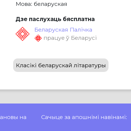
Мова: беларуская
Дзе паслухаць бясплатна
Беларуская Палічка
працуе ў Беларусі
Класікі беларускай літаратуры
пановы на
Сачыце за апошнімі навінамі: