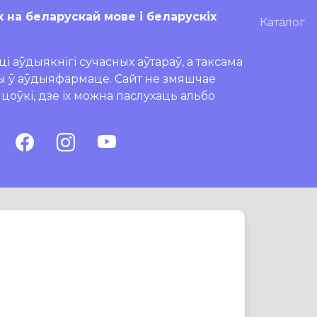
х на беларускай мове і беларускіх
Каталог
і аўдыякнігі сучасных аўтараў, а таксама
ры ў аўдыяфармаце. Сайт не змяшчае
ляцоўкі, дзе іх можна паслухаць альбо