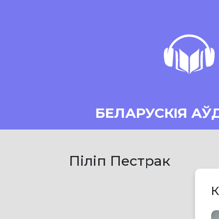
БЕЛАРУСКІЯ АЎ
Піліп Пестрак
К