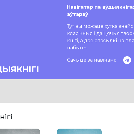
Навігатар па аўдыякніга
аўтараў
Тут вы можаце хутка знайсц
класічныя і дзіцячыя тво
кнігі, а дае спасылкі на п
набыць.
Сачыце за навінамі:
ДЫЯКНІГІ
нігі