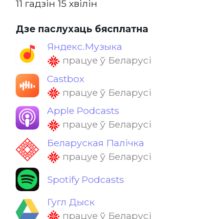
11 гадзін 15 хвілін
Дзе паслухаць бясплатна
Яндекс.Музыка
працуе ў Беларусі
Castbox
працуе ў Беларусі
Apple Podcasts
працуе ў Беларусі
Беларуская Палічка
працуе ў Беларусі
Spotify Podcasts
Гугл Дыск
працуе ў Беларусі