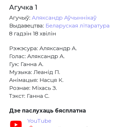
Агучка 1
Агучыў:
Аляксандр Аўчыннікаў
Выдавецтва:
Беларуская літаратура
8 гадзін 18 хвілін
Рэжэсура: Аляксандр А.
Голас: Аляксандр А.
Гук: Ганна А.
Музыка: Леанід П.
Анімацыя: Насця К.
Рознае: Міхась З.
Тэкст: Ганна С.
Дзе паслухаць бясплатна
YouTube