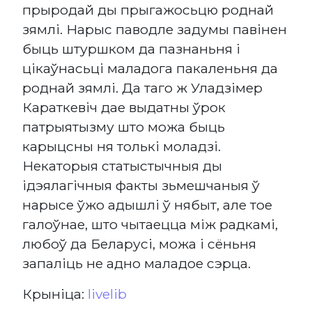
прыродай ды прыгажосьцю роднай
зямлі. Нарыс паводле задумы павінен
быць штуршком да пазнаньня і
цікаўнасьці маладога пакаленьня да
роднай зямлі. Да таго ж Уладзімер
Караткевіч дае выдатны ўрок
патрыятызму што можа быць
карыцсны ня толькі моладзі.
Некаторыя статыстычныя ды
ідэялагічныя факты зьмешчаныя ў
нарысе ўжо адышлі ў нябыт, але тое
галоўнае, што чытаецца між радкамі,
любоў да Беларусі, можа і сёньня
запаліць не адно маладое сэрца.
Крыніца:
livelib