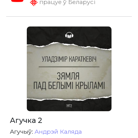
працуе ў Беларусі
Агучка 2
Агучыў:
Андрэй Каляда