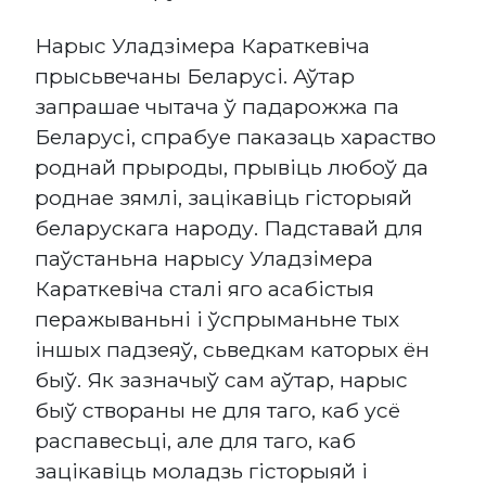
Нарыс Уладзімера Караткевіча
прысьвечаны Беларусі. Аўтар
запрашае чытача ў падарожжа па
Беларусі, спрабуе паказаць хараство
роднай прыроды, прывіць любоў да
роднае зямлі, зацікавіць гісторыяй
беларускага народу. Падставай для
паўстаньна нарысу Уладзімера
Караткевіча сталі яго асабістыя
перажываньні і ўспрыманьне тых
іншых падзеяў, сьведкам каторых ён
быў. Як зазначыў сам аўтар, нарыс
быў створаны не для таго, каб усё
распавесьці, але для таго, каб
зацікавіць моладзь гісторыяй і