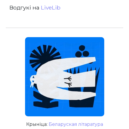
Водгукі на
LiveLib
Крыніца:
Беларуская літаратура