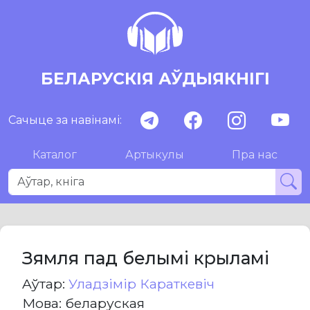
БЕЛАРУСКІЯ АЎДЫЯКНІГІ
Сачыце за навінамі:
Каталог
Артыкулы
Пра нас
Зямля пад белымі крыламі
Aўтар:
Уладзімір Караткевіч
Мова: беларуская