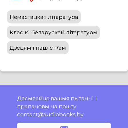
Немастацкая літаратура
Класікі беларускай літаратуры
Дзецям і падлеткам
Дасылайце вашыя пытанні і
прапановы на пошту
contact@audiobooks.by