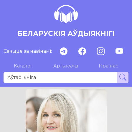
БЕЛАРУСКІЯ АЎДЫЯКНІГІ
Сачыце за навінамі:
Каталог
Артыкулы
Пра нас