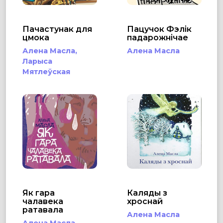
Пачастунак для
Пацучок Фэлік
цмока
падарожнічае
Алена Масла,
Алена Масла
Ларыса
Мятлеўская
Як гара
Каляды з
чалавека
хроснай
ратавала
Алена Масла
Алена Масла